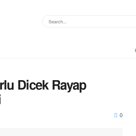
lu Dicek Rayap
i
0