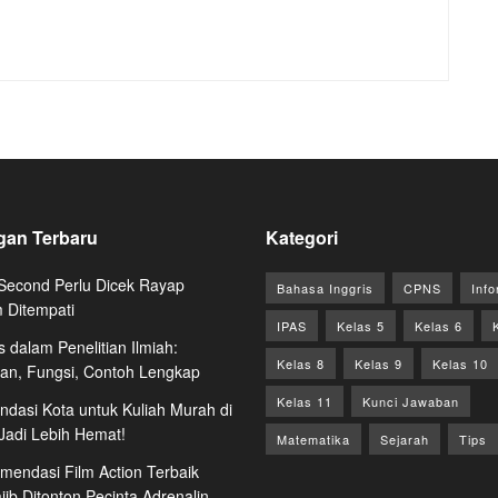
gan Terbaru
Kategori
econd Perlu Dicek Rayap
Bahasa Inggris
CPNS
Info
 Ditempati
IPAS
Kelas 5
Kelas 6
s dalam Penelitian Ilmiah:
Kelas 8
Kelas 9
Kelas 10
ian, Fungsi, Contoh Lengkap
Kelas 11
Kunci Jawaban
dasi Kota untuk Kuliah Murah di
 Jadi Lebih Hemat!
Matematika
Sejarah
Tips
mendasi Film Action Terbaik
ib Ditonton Pecinta Adrenalin