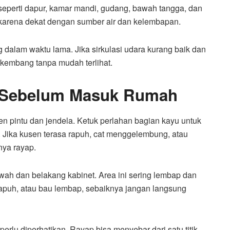
seperti dapur, kamar mandi, gudang, bawah tangga, dan
 karena dekat dengan sumber air dan kelembapan.
 dalam waktu lama. Jika sirkulasi udara kurang baik dan
rkembang tanpa mudah terlihat.
k Sebelum Masuk Rumah
en pintu dan jendela. Ketuk perlahan bagian kayu untuk
 Jika kusen terasa rapuh, cat menggelembung, atau
nya rayap.
awah dan belakang kabinet. Area ini sering lembap dan
u rapuh, atau bau lembap, sebaiknya jangan langsung
perlu diperhatikan. Rayap bisa menyebar dari satu titik