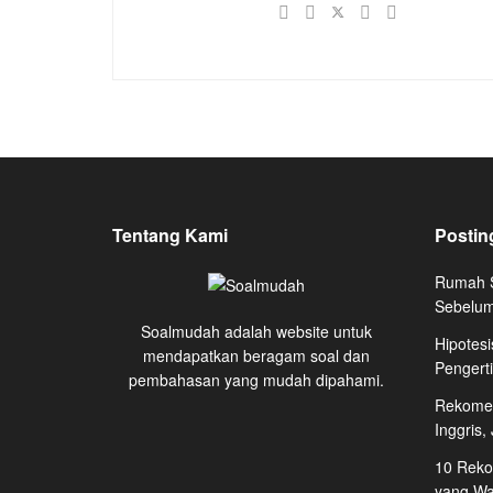
Tentang Kami
Postin
Rumah S
Sebelum
Soalmudah adalah website untuk
Hipotesi
mendapatkan beragam soal dan
Pengert
pembahasan yang mudah dipahami.
Rekomen
Inggris,
10 Reko
yang Waj