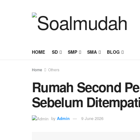
HOME
SD
SMP
SMA
BLOG
Home
Others
Rumah Second Per
Sebelum Ditempat
by
Admin
9 June 2026