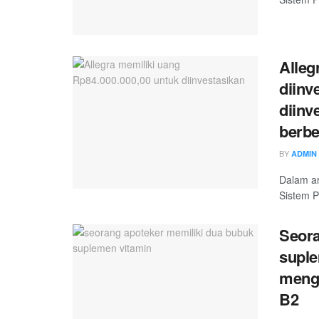
Alleg
diinv
diinv
berb
BY
ADMIN
Dalam ar
Sistem P
Seora
suple
menga
B2