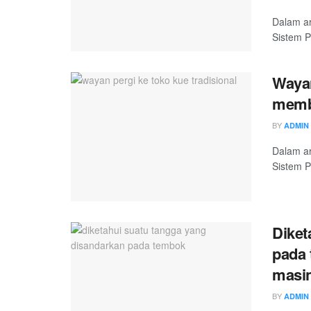
Dalam ar
Sistem P
Wayan
memb
BY
ADMIN
Dalam ar
Sistem P
Diket
pada 
masi
BY
ADMIN