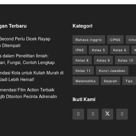
gan Terbaru
Kategori
econd Perlu Dicek Rayap
Bahasa Inggris
CPNS
Info
 Ditempati
IPAS
Kelas 5
Kelas 6
s dalam Penelitian Ilmiah:
Kelas 8
Kelas 9
Kelas 10
ian, Fungsi, Contoh Lengkap
Kelas 11
Kunci Jawaban
dasi Kota untuk Kuliah Murah di
 Jadi Lebih Hemat!
Matematika
Sejarah
Tips
mendasi Film Action Terbaik
ib Ditonton Pecinta Adrenalin
Ikuti Kami