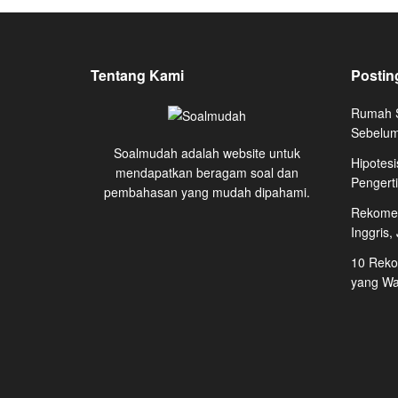
Tentang Kami
Postin
Rumah S
Sebelum
Soalmudah adalah website untuk
Hipotesi
mendapatkan beragam soal dan
Pengert
pembahasan yang mudah dipahami.
Rekomen
Inggris,
10 Reko
yang Waj