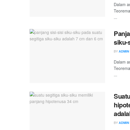
Dalam ar
Teorema 
...
Panja
siku-
BY
ADMIN
Dalam ar
Teorema 
...
Suatu
hipot
adala
BY
ADMIN