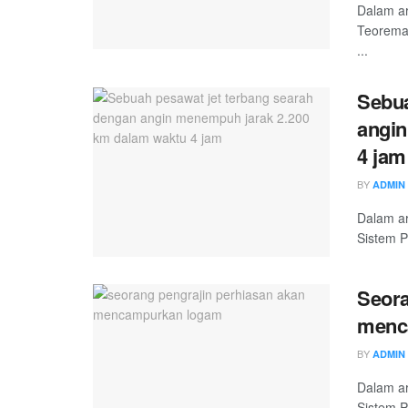
Dalam ar
Teorema 
...
Sebua
angin
4 jam
BY
ADMIN
Dalam ar
Sistem P
Seora
menc
BY
ADMIN
Dalam ar
Sistem P