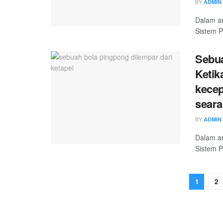
BY
ADMIN
Dalam ar
Sistem P
Sebua
Ketik
kecep
seara
BY
ADMIN
Dalam ar
Sistem P
1
2