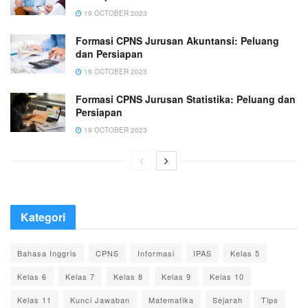
19 OCTOBER 2023
Formasi CPNS Jurusan Akuntansi: Peluang
dan Persiapan
19 OCTOBER 2023
Formasi CPNS Jurusan Statistika: Peluang dan
Persiapan
19 OCTOBER 2023
Kategori
Bahasa Inggris
CPNS
Informasi
IPAS
Kelas 5
Kelas 6
Kelas 7
Kelas 8
Kelas 9
Kelas 10
Kelas 11
Kunci Jawaban
Matematika
Sejarah
Tips