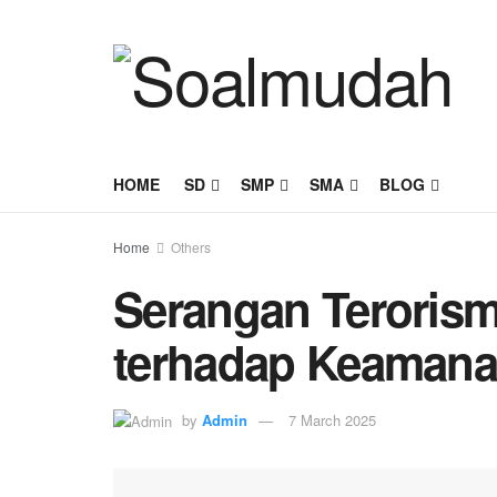
HOME
SD
SMP
SMA
BLOG
Home
Others
Serangan Teroris
terhadap Keamana
by
Admin
7 March 2025