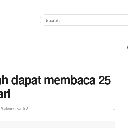
ah dapat membaca 25
ri
0
,
Matematika
,
SD