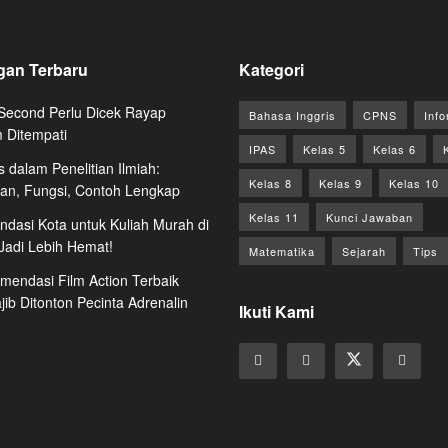
gan Terbaru
Kategori
econd Perlu Dicek Rayap
Bahasa Inggris
CPNS
Info
 Ditempati
IPAS
Kelas 5
Kelas 6
s dalam Penelitian Ilmiah:
Kelas 8
Kelas 9
Kelas 10
ian, Fungsi, Contoh Lengkap
Kelas 11
Kunci Jawaban
dasi Kota untuk Kuliah Murah di
 Jadi Lebih Hemat!
Matematika
Sejarah
Tips
mendasi Film Action Terbaik
ib Ditonton Pecinta Adrenalin
Ikuti Kami