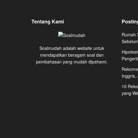
Tentang Kami
Postin
Rumah S
Sebelum
Soalmudah adalah website untuk
Hipotesi
mendapatkan beragam soal dan
Pengert
pembahasan yang mudah dipahami.
Rekomen
Inggris,
10 Reko
yang Waj