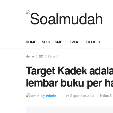
HOME
SD
SMP
SMA
BLOG
Home
SD
Kelas 5
Target Kadek adal
lembar buku per ha
by
Admin
16 September 2023
in
Kelas 5