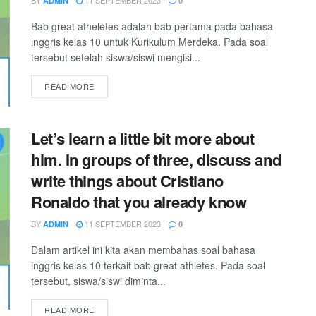
BY
11 SEPTEMBER 2023
ADMIN
0
Bab great atheletes adalah bab pertama pada bahasa
inggris kelas 10 untuk Kurikulum Merdeka. Pada soal
tersebut setelah siswa/siswi mengisi...
READ MORE
Let’s learn a little bit more about
him. In groups of three, discuss and
write things about Cristiano
Ronaldo that you already know
BY
11 SEPTEMBER 2023
ADMIN
0
Dalam artikel ini kita akan membahas soal bahasa
inggris kelas 10 terkait bab great athletes. Pada soal
tersebut, siswa/siswi diminta...
READ MORE