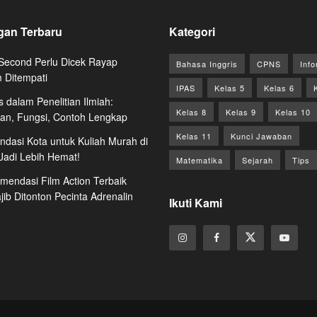
gan Terbaru
Kategori
econd Perlu Dicek Rayap
Bahasa Inggris
CPNS
Info
 Ditempati
IPAS
Kelas 5
Kelas 6
s dalam Penelitian Ilmiah:
Kelas 8
Kelas 9
Kelas 10
ian, Fungsi, Contoh Lengkap
Kelas 11
Kunci Jawaban
dasi Kota untuk Kuliah Murah di
 Jadi Lebih Hemat!
Matematika
Sejarah
Tips
mendasi Film Action Terbaik
ib Ditonton Pecinta Adrenalin
Ikuti Kami