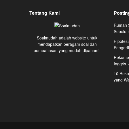
Tentang Kami
Postin
Rumah S
Sebelum
Soalmudah adalah website untuk
Hipotesi
mendapatkan beragam soal dan
Pengert
pembahasan yang mudah dipahami.
Rekomen
Inggris,
10 Reko
yang Waj