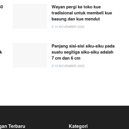
40
Wayan pergi ke toko kue
tradisional untuk membeli kue
basung dan kue mendut
14 NOVEMBER 2023
Panjang sisi-sisi siku-siku pada
k
suatu segitiga siku-siku adalah
7 cm dan 6 cm
13 NOVEMBER 2023
gan Terbaru
Kategori