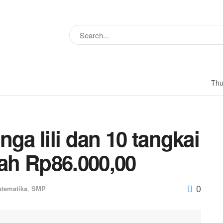
Thu
ga lili dan 10 tangkai
ah Rp86.000,00
0
tematika
,
SMP