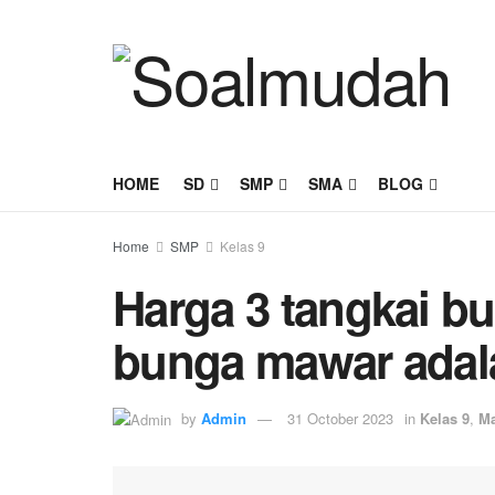
HOME
SD
SMP
SMA
BLOG
Home
SMP
Kelas 9
Harga 3 tangkai bun
bunga mawar adal
by
Admin
31 October 2023
in
Kelas 9
,
Ma