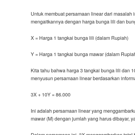
Untuk membuat persamaan linear dari masalah ini
mengaitkannya dengan harga bunga lili dan bunga
X = Harga 1 tangkai bunga lili (dalam Rupiah)
Y = Harga 1 tangkai bunga mawar (dalam Rupia
Kita tahu bahwa harga 3 tangkai bunga lili dan
menyusun persamaan linear berdasarkan informas
3X + 10Y = 86.000
Ini adalah persamaan linear yang menggambarka
mawar (M) dengan jumlah yang harus dibayar, ya
Dalam persamaan ini, 3X menggambarkan total h