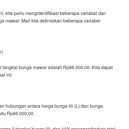
, kita perlu mengidentifikasi beberapa variabel dan
 mawar. Mari kita definisikan beberapa variabel:
h)
 10 tangkai bunga mawar adalah Rp86.000,00. Kita dapat
i ini:
n hubungan antara harga bunga lili (L) dan bunga
itu Rp86.000,00.
arga 3 tangkai bunga lili, dan 10Y menggambarkan total